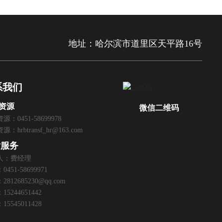
地址：哈尔滨市道里区天平路16号
系我们
资源
微信二维码
源：0451-58699978
：hrbtransf_hr@163.com
后服务
人：费经理
451-58699971
812685230@qq.com
5244651442
5545011428
售