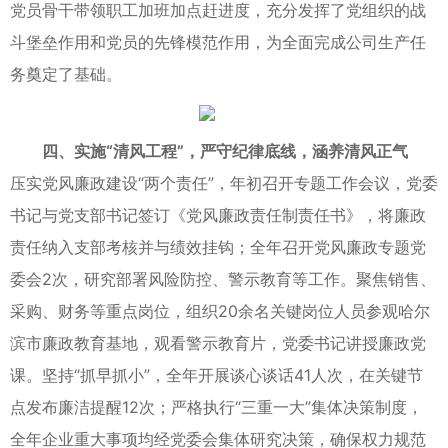
党员骨干带领职工加班加点赶进度，充分发挥了党组织的战
斗堡垒作用和党员的先锋模范作用，为全面完成公司生产任
务奠定了基础。
四、实施“清风工程”，严守纪律底线，涵养清风正气
压实党风廉政建设“两个责任”，年初召开专题工作会议，党委
书记与党支部书记签订《党风廉政责任制责任书》，将廉政
责任纳入支部考核并与绩效挂钩；全年召开党风廉政专题党
委会2次，研究部署风险防控、警示教育等工作。聚焦销售、
采购、财务等重点岗位，组织20余名关键岗位人员参观哈尔
滨市廉政教育基地，观看警示教育片，党委书记讲授廉政党
课。坚持“抓早抓小”，全年开展谈心谈话41人次，在关键节
点发布廉洁提醒12次；严格执行“三重一大”集体决策制度，
全年企业重大事项均经党委会集体研究决策，确保权力规范