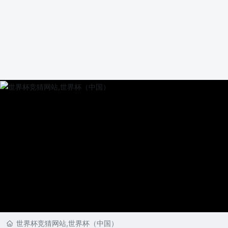
世界杯竞猜网站,世界杯（中国）