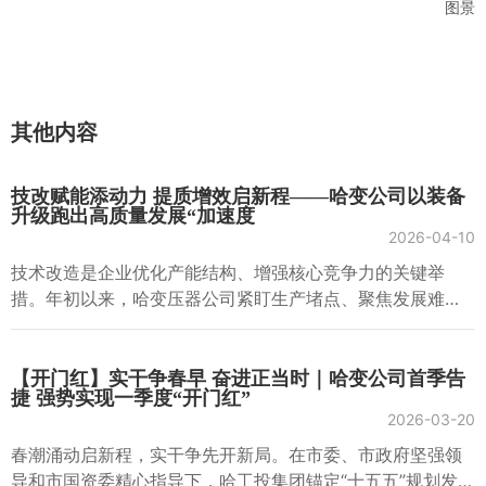
图景
其他内容
技改赋能添动力 提质增效启新程——哈变公司以装备
升级跑出高质量发展“加速度
2026-04-10
技术改造是企业优化产能结构、增强核心竞争力的关键举
措。年初以来，哈变压器公司紧盯生产堵点、聚焦发展难
题，围绕产能提升、质量改进、安全保障等重点任务，扎实
推进技术改造升级。通过引进新设备、改造老旧设备、优化
全流程工艺，持续推动生产线智能化升级、产品品质提档、
【开门红】实干争春早 奋进正当时｜哈变公司首季告
捷 强势实现一季度“开门红”
运营效能提升，为集团高质量发展注入强劲硬核动能。
2026-03-20
春潮涌动启新程，实干争先开新局。在市委、市政府坚强领
导和市国资委精心指导下，哈工投集团锚定“十五五”规划发展