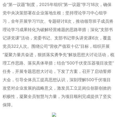
会“第一议题”制度，2025年组织“第一议题”学习18次，确保
党中央决策部署在企业落地生根；坚持理论学习中心组学
习，全年开展学习11次、专题研讨8次，推动领导班子成员将
理论学习成果转化为破解经营难题的思路举措；深化“支部书
记讲党课”活动，党委书记、支部书记带头讲党课6次，覆盖
党员322人次。围绕公司“营收产值双十亿”目标，组织开展
“凝聚力量共奋进，狠抓落实勇争先”解放思想大讨论活动，梳
理工作思路、落实具体举措；结合“500千伏变压器项目攻坚”
任务，开展专题思想大讨论，下发了方案，召开了启动誓师
大会，引导全体员工提高思想认识，深刻理解500千伏项目
攻坚对企业发展的战略意义，激发员工立足岗位创新创效的
积极性，凝聚全员智慧与力量，为项目顺利完成提供了坚实
保障。